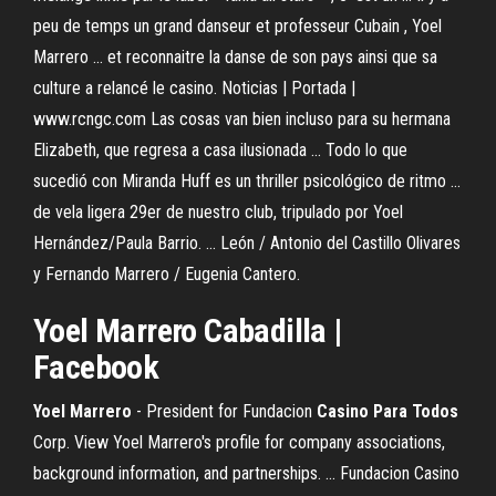
peu de temps un grand danseur et professeur Cubain , Yoel
Marrero ... et reconnaitre la danse de son pays ainsi que sa
culture a relancé le casino. Noticias | Portada |
www.rcngc.com Las cosas van bien incluso para su hermana
Elizabeth, que regresa a casa ilusionada ... Todo lo que
sucedió con Miranda Huff es un thriller psicológico de ritmo ...
de vela ligera 29er de nuestro club, tripulado por Yoel
Hernández/Paula Barrio. ... León / Antonio del Castillo Olivares
y Fernando Marrero / Eugenia Cantero.
Yoel Marrero
Cabadilla |
Facebook
Yoel Marrero
- President for Fundacion
Casino
Para
Todos
Corp. View Yoel Marrero's profile for company associations,
background information, and partnerships. ... Fundacion Casino