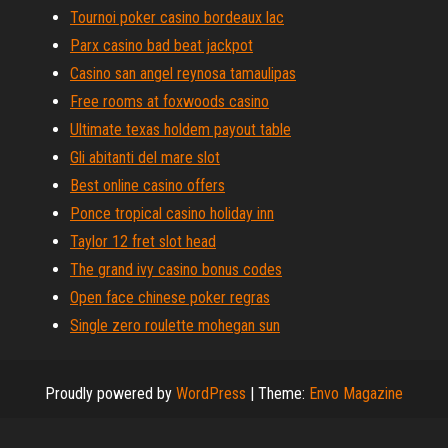
Tournoi poker casino bordeaux lac
Parx casino bad beat jackpot
Casino san angel reynosa tamaulipas
Free rooms at foxwoods casino
Ultimate texas holdem payout table
Gli abitanti del mare slot
Best online casino offers
Ponce tropical casino holiday inn
Taylor 12 fret slot head
The grand ivy casino bonus codes
Open face chinese poker regras
Single zero roulette mohegan sun
Proudly powered by
WordPress
|
Theme:
Envo Magazine