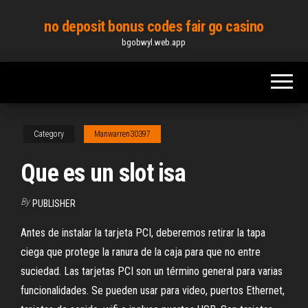
Skip
no deposit bonus codes fair go casino
to
bgobwyl.web.app
the
content
Category
Manwarren30397
Que es un slot isa
By
PUBLISHER
Antes de instalar la tarjeta PCI, deberemos retirar la tapa
ciega que protege la ranura de la caja para que no entre
suciedad. Las tarjetas PCI son un término general para varias
funcionalidades. Se pueden usar para video, puertos Ethernet,