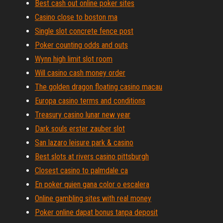
Best cash out online poker sites
Casino close to boston ma
Single slot concrete fence post
Poker counting odds and outs
Wynn high limit slot room
Will casino cash money order
The golden dragon floating casino macau
Europa casino terms and conditions
Treasury casino lunar new year
Dark souls erster zauber slot
San lazaro leisure park & casino
Best slots at rivers casino pittsburgh
Closest casino to palmdale ca
En poker quien gana color o escalera
Online gambling sites with real money
Poker online dapat bonus tanpa deposit