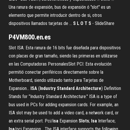
Una ranura de expansión, bus de expansión ó "slot" es un
elemento que permite introducir dentro de si, otros
dispositivos llamados tarjetas de ...
S L O T S
- SlideShare
P4VM800.en.
es
Slot ISA: Esta ranura de 16 bits fue diseñada para dispositivos
con placas de gran tamaño, siendo las primeras en utilizarse
en las Computadoras PersonalesSlot PCI: Esta evolución
permitió conectar periféricos directamente sobre la
Motherboard, siendo utilizado tanto para Tarjetas de
Expansion...
ISA
(
Industry
Standard
Architecture
) Definition
Stands for "Industry Standard Architecture." ISA is a type of
bus used in PCs for adding expansion cards. For example, an
ISA slot may be used to add a video card, a network card, or
an extra serial port. Pci/
isa
Expansion
Slots
;
Isa
Interface;
Isa
/pci Expansion… The ISA interface supports the following