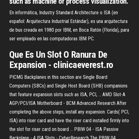
such as machine or process visualization.
En informática, Industry Standard Architecture o ISA (en
español: Arquitectura Industrial Estándar), es una arquitectura
de bus creada en 1980 por IBM, en Boca Ratón (Florida), para
ser empleado en las computadoras IBM PC.
Que
Es
Un
Slot
O Ranura De
Expansion - clinicaeverest.ro
PICMG Backplanes in this section are Single Board
Computers (SBCs) and Single Host Board (SHB) companions
that feature expansion slots such as ISA, PCI, ... AMD Slot-A
AGP/PCI/ISA Motherboard - BCM Advanced Research After
completing the above steps, install any expansion. Cards( PCI,
ISA) into riser card and have the riser card installed firmly into
the slot for riser card on board ... PBIW 04 - ISA Passive
Backplane - 4 ISA Slots - CyberResearch The PBIW 04